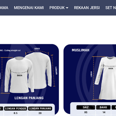
TAMA
ET NAMA & NOMBOR
MENGENAI KAMI
MAKLUMAT PRODUK
PRODUK
REKAAN JERSI
BLOG
SET 