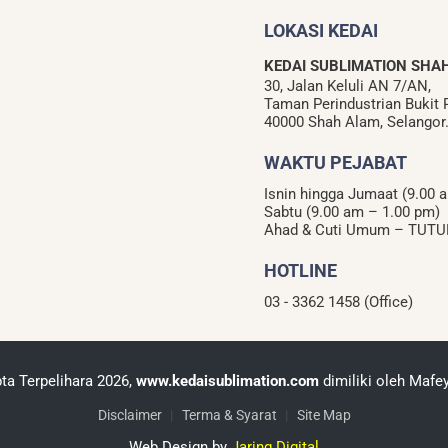
LOKASI KEDAI
KEDAI SUBLIMATION SHA
30, Jalan Keluli AN 7/AN,
Taman Perindustrian Bukit R
40000 Shah Alam, Selangor
WAKTU PEJABAT
Isnin hingga Jumaat (9.00 
Sabtu (9.00 am – 1.00 pm)
Ahad & Cuti Umum – TUTU
HOTLINE
03 - 3362 1458 (Office)
ta Terpelihara 2026,
www.kedaisublimation.com
dimiliki oleh Mafe
Disclaimer
|
Terma & Syarat
|
Site Map
Web Design by
Jaring Digital