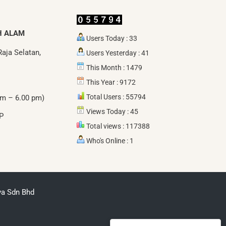
H ALAM
Users Today : 33
aja Selatan,
Users Yesterday : 41
.
This Month : 1479
This Year : 9172
Total Users : 55794
am – 6.00 pm)
Views Today : 45
P
Total views : 117388
Who's Online : 1
ya Sdn Bhd